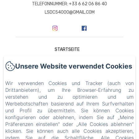
TELEFONNUMMER: +33 6 62 06 86 40
LSDC54000@GMAIL.COM
STARTSEITE
DIE SUITES
Unsere Website verwendet Cookies
IN NANCY ZU SEHEN
Wir verwenden Cookies und Tracker (auch von
Drittanbietern), um Ihre Browser-Erfahrung zu
GALERIE
verstehen und zu optimieren und um
Werbebotschaften basierend auf Ihrem Surfverhalten
SPEZIALANGEBOT
und Profil zu übermitteln. Sie können Cookies
konfigurieren oder ablehnen, indem Sie auf „Meine
Präferenzen einstellen" oder „Alle Cookies ablehnen"
KONTAKT
klicken. Sie können auch alle Cookies akzeptieren,
indem Sie auf die Schaltfläche „Alle Cookies
RECHTLICHE INFORMATIONEN